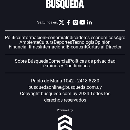
Seguinos en:
Política
Información
Economía
Indicadores económicos
Agro
Ambiente
Cultura
Deportes
Tecnología
Opinión
Financial times
Internacional
B-content
Cartas al Director
Sobre Búsqueda
Comercial
Políticas de privacidad
Términos y Condiciones
Pablo de María 1042 - 2418 8280
busquedaonline@busqueda.com.uy
Copyright busqueda.com.uy 2024 Todos los
derechos reservados