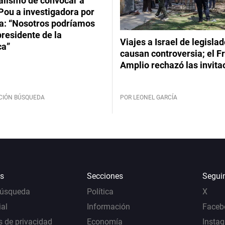
ialismo de convocar a
Pou a investigadora por
: “Nosotros podríamos
 presidente de la
Viajes a Israel de legisla
ca”
causan controversia; el F
Amplio rechazó las invita
CIÓN BÚSQUEDA
POR LEONEL GARCÍA
s
Secciones
Segui
Búsqueda
Política
X
al
Información
Faceb
s de privacidad
Economía
Insta