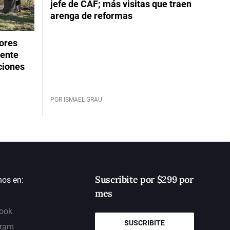
jefe de CAF; más visitas que traen
arenga de reformas
dores
rente
ciones
POR ISMAEL GRAU
Suscribite por $299 por
nos en:
mes
ook
SUSCRIBITE
gram