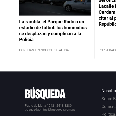
del ofic
Lacalle 
Cardama
citar al
La rambla, el Parque Rodó o un
Repúbli
estadio de fútbol: los homicidios
se desplazan y complican a la
Policía
POR JUAN FRANCISCO PITTALUGA
POR REDAC
Nosotro
Sobre 
Pablo de María 1042 - 2418 8280
Comerci
busquedaonline@busqueda.com.uy
Política