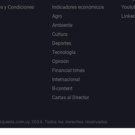
s y Condiciones
Indicadores económicos
Youtu
Agro
Linke
Ambiente
Cultura
Deportes
Tecnología
Opinión
Financial times
Internacional
B-content
Cartas al Director
squeda.com.uy 2024. Todos los derechos reservados