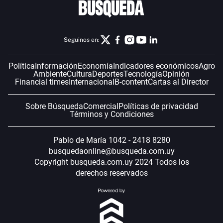
Seguinos en:
Política
Información
Economía
Indicadores económicos
Agro
Ambiente
Cultura
Deportes
Tecnología
Opinión
Financial times
Internacional
B-content
Cartas al Director
Sobre Búsqueda
Comercial
Políticas de privacidad
Términos y Condiciones
Pablo de María 1042 - 2418 8280
busquedaonline@busqueda.com.uy
Copyright busqueda.com.uy 2024 Todos los
derechos reservados