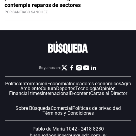
contempla reparos de sectores
POR SANTIAGO SÁNCHEZ
Seguinos en:
Política
Información
Economía
Indicadores económicos
Agro
Ambiente
Cultura
Deportes
Tecnología
Opinión
Financial times
Internacional
B-content
Cartas al Director
Sobre Búsqueda
Comercial
Políticas de privacidad
Términos y Condiciones
Pablo de María 1042 - 2418 8280
busquedaonline@busqueda.com.uy