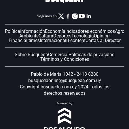
Seguinos en:
Política
Información
Economía
Indicadores económicos
Agro
Ambiente
Cultura
Deportes
Tecnología
Opinión
Financial times
Internacional
B-content
Cartas al Director
Sobre Búsqueda
Comercial
Políticas de privacidad
Términos y Condiciones
Pablo de María 1042 - 2418 8280
busquedaonline@busqueda.com.uy
Copyright busqueda.com.uy 2024 Todos los
derechos reservados