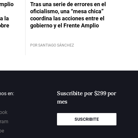
Amplio
Tras una serie de errores en el
oficialismo, una “mesa chica”
a la
coordina las acciones entre el
obre
gobierno y el Frente Amplio
POR SANTIAGO SÁNCHEZ
Suscribite por $299 por
nos en:
mes
ook
SUSCRIBITE
gram
be