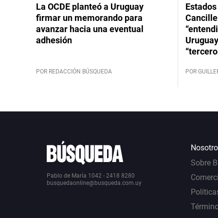
La OCDE planteó a Uruguay
Estados 
firmar un memorando para
Cancille
avanzar hacia una eventual
“entend
adhesión
Uruguay
“tercero
POR REDACCIÓN BÚSQUEDA
POR GUILL
Nosotro
Sobre 
Pablo de María 1042 - 2418 8280
Comerci
busquedaonline@busqueda.com.uy
Política
Término