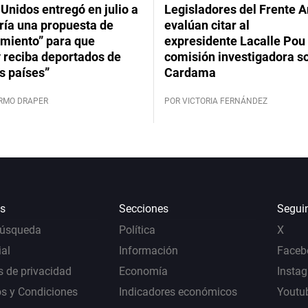
Unidos entregó en julio a
Legisladores del Frente 
ría una propuesta de
evalúan citar al
imiento” para que
expresidente Lacalle Pou 
 reciba deportados de
comisión investigadora s
s países”
Cardama
ERMO DRAPER
POR VICTORIA FERNÁNDEZ
s
Secciones
Segui
Búsqueda
Política
X
al
Información
Faceb
s de privacidad
Economía
Insta
s y Condiciones
Indicadores económicos
Youtu