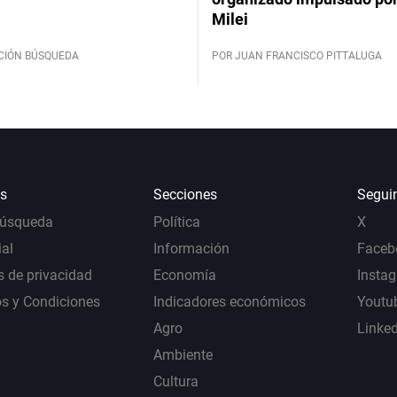
Milei
CIÓN BÚSQUEDA
POR JUAN FRANCISCO PITTALUGA
s
Secciones
Segui
Búsqueda
Política
X
al
Información
Faceb
s de privacidad
Economía
Insta
s y Condiciones
Indicadores económicos
Youtu
Agro
Linke
Ambiente
Cultura