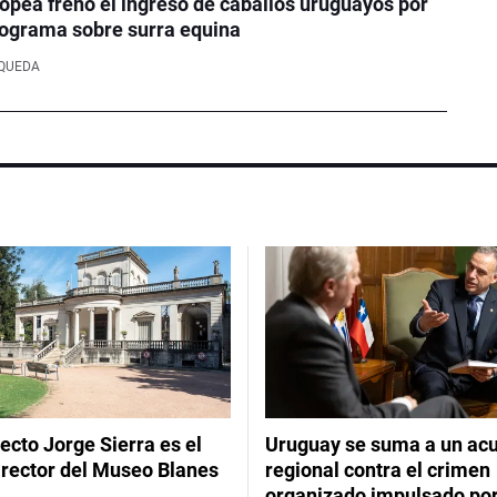
opea frenó el ingreso de caballos uruguayos por
programa sobre surra equina
SQUEDA
tecto Jorge Sierra es el
Uruguay se suma a un ac
irector del Museo Blanes
regional contra el crimen
organizado impulsado por