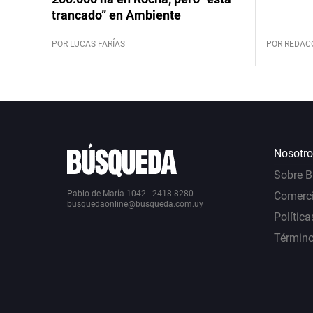
trancado” en Ambiente
POR LUCAS FARÍAS
POR REDAC
Nosotro
Sobre 
Pablo de María 1042 - 2418 8280
Comerci
busquedaonline@busqueda.com.uy
Política
Término