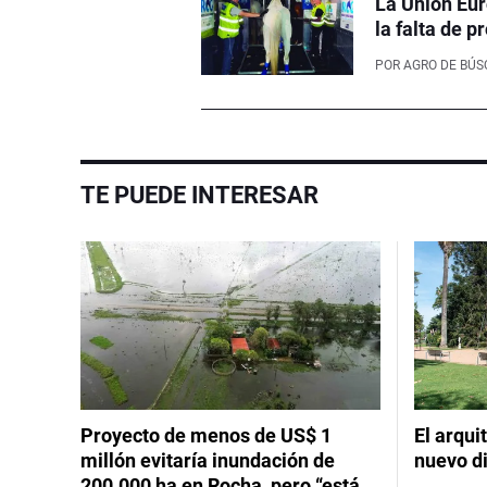
La Unión Eur
la falta de 
POR
AGRO DE BÚ
TE PUEDE INTERESAR
Proyecto de menos de US$ 1
El arqui
millón evitaría inundación de
nuevo d
200.000 ha en Rocha, pero “está