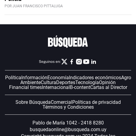
POR JUAN FRANCISCO PITTALUGA
Seguinos en:
Política
Información
Economía
Indicadores económicos
Agro
Ambiente
Cultura
Deportes
Tecnología
Opinión
Financial times
Internacional
B-content
Cartas al Director
Sobre Búsqueda
Comercial
Políticas de privacidad
Términos y Condiciones
Pablo de María 1042 - 2418 8280
busquedaonline@busqueda.com.uy