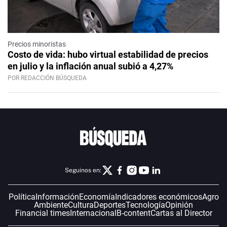
Precios minoristas
Costo de vida: hubo virtual estabilidad de precios
en julio y la inflación anual subió a 4,27%
POR REDACCIÓN BÚSQUEDA
Seguinos en:
Política
Información
Economía
Indicadores económicos
Agro
Ambiente
Cultura
Deportes
Tecnología
Opinión
Financial times
Internacional
B-content
Cartas al Director