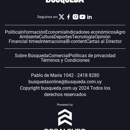
Seguinos en:
Política
Información
Economía
Indicadores económicos
Agro
Ambiente
Cultura
Deportes
Tecnología
Opinión
Financial times
Internacional
B-content
Cartas al Director
Sobre Búsqueda
Comercial
Políticas de privacidad
Términos y Condiciones
Pablo de María 1042 - 2418 8280
busquedaonline@busqueda.com.uy
Copyright busqueda.com.uy 2024 Todos los
derechos reservados