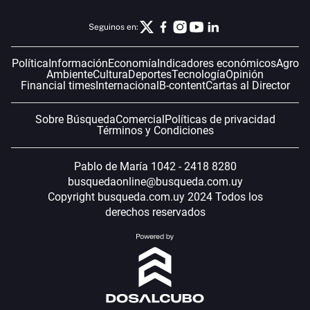
Seguinos en:
Política
Información
Economía
Indicadores económicos
Agro
Ambiente
Cultura
Deportes
Tecnología
Opinión
Financial times
Internacional
B-content
Cartas al Director
Sobre Búsqueda
Comercial
Políticas de privacidad
Términos y Condiciones
Pablo de María 1042 - 2418 8280
busquedaonline@busqueda.com.uy
Copyright busqueda.com.uy 2024 Todos los
derechos reservados