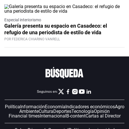
Especial interiorismo
Galería presenta su espacio en Casadeco: el
refugio de una periodista de estilo de vida
POR FEDERICA CHIARINO VANRELL
Seguinos en:
Política
Información
Economía
Indicadores económicos
Agro
Ambiente
Cultura
Deportes
Tecnología
Opinión
Financial times
Internacional
B-content
Cartas al Director