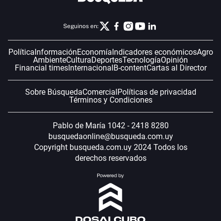
Seguinos en:
Política
Información
Economía
Indicadores económicos
Agro
Ambiente
Cultura
Deportes
Tecnología
Opinión
Financial times
Internacional
B-content
Cartas al Director
Sobre Búsqueda
Comercial
Políticas de privacidad
Términos y Condiciones
Pablo de María 1042 - 2418 8280
busquedaonline@busqueda.com.uy
Copyright busqueda.com.uy 2024 Todos los
derechos reservados