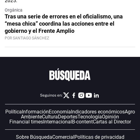
Orgánica
Tras una serie de errores en el oficialismo, una
“mesa chica” coordina las acciones entre el
gobierno y el Frente Amplio
POR SANTIAGO SÁNCHEZ
Seguinos en:
Política
Información
Economía
Indicadores económicos
Agro
Ambiente
Cultura
Deportes
Tecnología
Opinión
Financial times
Internacional
B-content
Cartas al Director
Sobre Búsqueda
Comercial
Políticas de privacidad