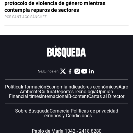
protocolo de violencia de género mientras
contempla reparos de sectores
POR SANTIAGO SÁNCHEZ
Seguinos en:
Política
Información
Economía
Indicadores económicos
Agro
Ambiente
Cultura
Deportes
Tecnología
Opinión
Financial times
Internacional
B-content
Cartas al Director
Sobre Búsqueda
Comercial
Políticas de privacidad
Términos y Condiciones
Pablo de María 1042 - 2418 8280