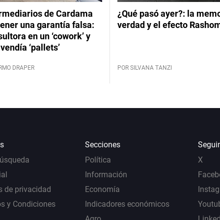
ermediarios de Cardama
¿Qué pasó ayer?: la memor
ener una garantía falsa:
verdad y el efecto Rasho
ultora en un ‘cowork’ y
vendía ‘pallets’
ERMO DRAPER
POR SILVANA TANZI
s
Secciones
Segui
Búsqueda
Política
X
al
Información
Faceb
s de privacidad
Economía
Insta
s y Condiciones
Indicadores económicos
Youtu
Agro
Linke