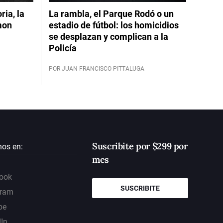
ia, la
La rambla, el Parque Rodó o un
mon
estadio de fútbol: los homicidios
se desplazan y complican a la
Policía
POR JUAN FRANCISCO PITTALUGA
Suscribite por $299 por
nos en:
mes
ook
SUSCRIBITE
gram
be
dIn