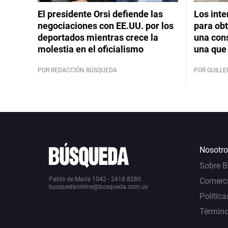
El presidente Orsi defiende las
Los int
negociaciones con EE.UU. por los
para obt
deportados mientras crece la
una cons
molestia en el oficialismo
una que 
POR REDACCIÓN BÚSQUEDA
POR GUILL
Nosotro
Sobre 
Pablo de María 1042 - 2418 8280
Comerci
busquedaonline@busqueda.com.uy
Política
Término