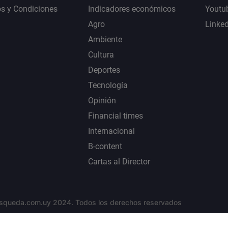
s y Condiciones
Indicadores económicos
Youtu
Agro
Linke
Ambiente
Cultura
Deportes
Tecnología
Opinión
Financial times
Internacional
B-content
Cartas al Director
squeda.com.uy 2024. Todos los derechos reservados