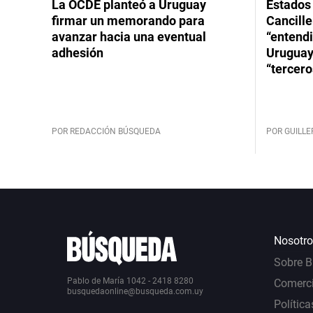
La OCDE planteó a Uruguay
Estados 
firmar un memorando para
Cancille
avanzar hacia una eventual
“entend
adhesión
Uruguay
“tercero
POR REDACCIÓN BÚSQUEDA
POR GUILL
Nosotro
Sobre 
Pablo de María 1042 - 2418 8280
Comerci
busquedaonline@busqueda.com.uy
Política