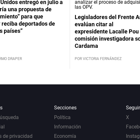
Unidos entregó en julio a
ría una propuesta de
imiento” para que
Legisladores del Frente 
 reciba deportados de
evalúan citar al
s países”
expresidente Lacalle Pou 
comisión investigadora s
Cardama
ERMO DRAPER
POR VICTORIA FERNÁNDEZ
s
Secciones
Segui
Búsqueda
Política
X
al
Información
Faceb
s de privacidad
Economía
Insta