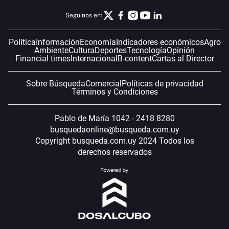
Seguinos en:
Política
Información
Economía
Indicadores económicos
Agro
Ambiente
Cultura
Deportes
Tecnología
Opinión
Financial times
Internacional
B-content
Cartas al Director
Sobre Búsqueda
Comercial
Políticas de privacidad
Términos y Condiciones
Pablo de María 1042 - 2418 8280
busquedaonline@busqueda.com.uy
Copyright busqueda.com.uy 2024 Todos los
derechos reservados