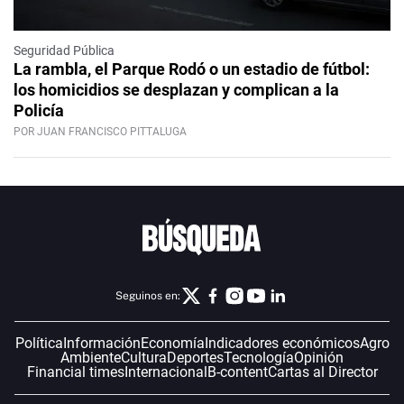
Seguridad Pública
La rambla, el Parque Rodó o un estadio de fútbol:
los homicidios se desplazan y complican a la
Policía
POR JUAN FRANCISCO PITTALUGA
Seguinos en:
Política
Información
Economía
Indicadores económicos
Agro
Ambiente
Cultura
Deportes
Tecnología
Opinión
Financial times
Internacional
B-content
Cartas al Director