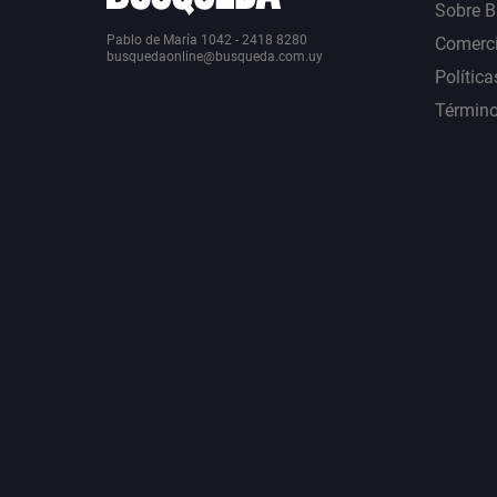
Sobre 
Pablo de María 1042 - 2418 8280
Comerci
busquedaonline@busqueda.com.uy
Política
Término