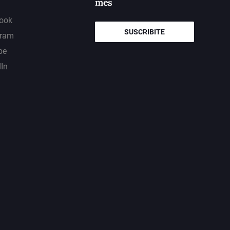
mes
ook
SUSCRIBITE
gram
be
dIn