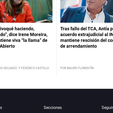
ivoqué haciendo,
Tras fallo del TCA, Antía 
do”, dice Irene Moreira,
acuerdo extrajudicial al I
iene viva “la llama” de
mantiene rescisión del co
Abierto
de arrendamiento
ÁS DELGADO
Y FEDERICO CASTILLO
POR MAURO FLORENTÍN
s
Secciones
Segui