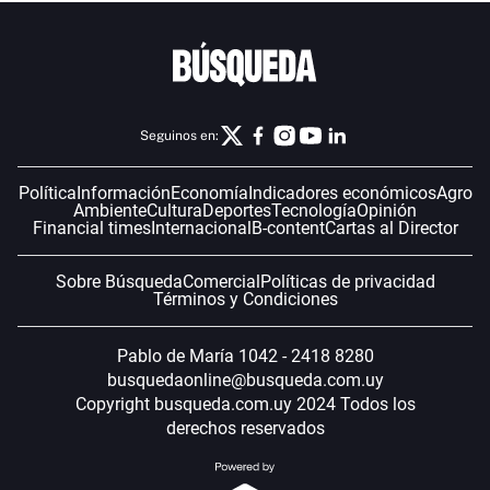
Seguinos en:
Política
Información
Economía
Indicadores económicos
Agro
Ambiente
Cultura
Deportes
Tecnología
Opinión
Financial times
Internacional
B-content
Cartas al Director
Sobre Búsqueda
Comercial
Políticas de privacidad
Términos y Condiciones
Pablo de María 1042 - 2418 8280
busquedaonline@busqueda.com.uy
Copyright busqueda.com.uy 2024 Todos los
derechos reservados