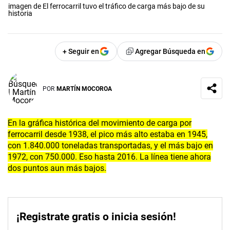
imagen de El ferrocarril tuvo el tráfico de carga más bajo de su
historia
+ Seguir en
Agregar Búsqueda en
POR
MARTÍN MOCOROA
En la gráfica histórica del movimiento de carga por
ferrocarril desde 1938, el pico más alto estaba en 1945,
con 1.840.000 toneladas transportadas, y el más bajo en
1972, con 750.000. Eso hasta 2016. La línea tiene ahora
dos puntos aun más bajos.
¡Registrate gratis o inicia sesión!