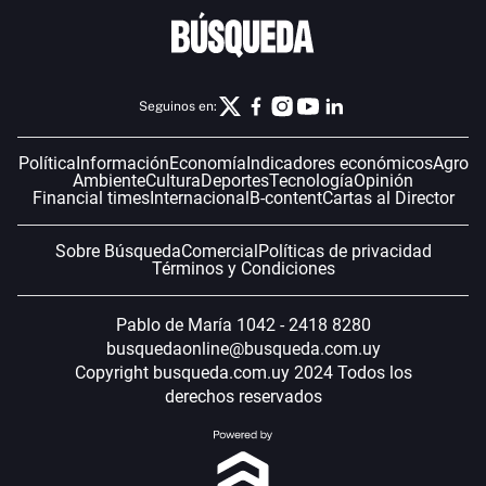
Seguinos en:
Política
Información
Economía
Indicadores económicos
Agro
Ambiente
Cultura
Deportes
Tecnología
Opinión
Financial times
Internacional
B-content
Cartas al Director
Sobre Búsqueda
Comercial
Políticas de privacidad
Términos y Condiciones
Pablo de María 1042 - 2418 8280
busquedaonline@busqueda.com.uy
Copyright busqueda.com.uy 2024 Todos los
derechos reservados