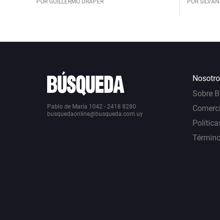
POR GUILLERMO DRAPER
POR SILVAN
Nosotro
Sobre 
Pablo de María 1042 - 2418 8280
Comerci
busquedaonline@busqueda.com.uy
Política
Término