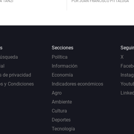
A TANZI
POR JUAN FRANCISCO PITTALUGA
s
Secciones
Segui
Búsqueda
Política
X
al
Información
Faceb
s de privacidad
Economía
Insta
s y Condiciones
Indicadores económicos
Youtu
Agro
Linke
Ambiente
Cultura
Deportes
Tecnología