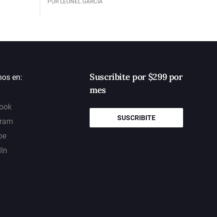
POR LEONEL GARCÍA
Suscribite por $299 por
nos en:
mes
ook
SUSCRIBITE
gram
be
dIn