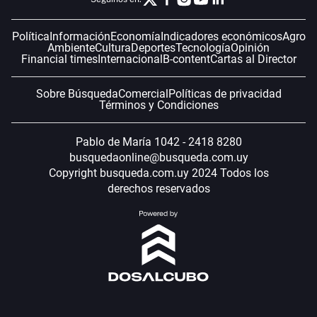
Política
Información
Economía
Indicadores económicos
Agro
Ambiente
Cultura
Deportes
Tecnología
Opinión
Financial times
Internacional
B-content
Cartas al Director
Sobre Búsqueda
Comercial
Políticas de privacidad
Términos y Condiciones
Pablo de María 1042 - 2418 8280
busquedaonline@busqueda.com.uy
Copyright busqueda.com.uy 2024 Todos los
derechos reservados