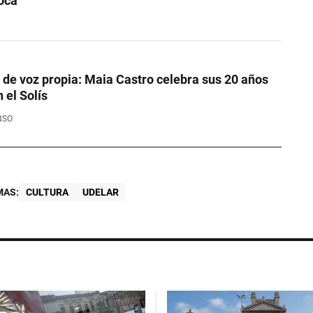
oca
de voz propia: Maia Castro celebra sus 20 años
 el Solís
NSO
MAS:
CULTURA
UDELAR