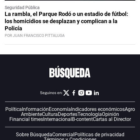
Seguridad Pública
La rambla, el Parque Rodó o un estadio de fútbol:
los homicidios se desplazan y complican a la
Policía
POR JUAN FRANCISCO PITTALUGA
Seguinos en:
Política
Información
Economía
Indicadores económicos
Agro
Ambiente
Cultura
Deportes
Tecnología
Opinión
Financial times
Internacional
B-content
Cartas al Director
Sobre Búsqueda
Comercial
Políticas de privacidad
Términos y Condiciones