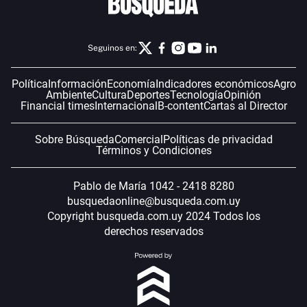
Seguinos en:
Política
Información
Economía
Indicadores económicos
Agro
Ambiente
Cultura
Deportes
Tecnología
Opinión
Financial times
Internacional
B-content
Cartas al Director
Sobre Búsqueda
Comercial
Políticas de privacidad
Términos y Condiciones
Pablo de María 1042 - 2418 8280
busquedaonline@busqueda.com.uy
Copyright busqueda.com.uy 2024 Todos los
derechos reservados