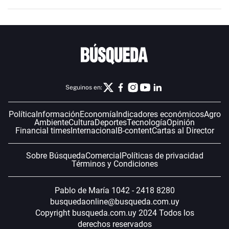
Seguinos en:
Política
Información
Economía
Indicadores económicos
Agro
Ambiente
Cultura
Deportes
Tecnología
Opinión
Financial times
Internacional
B-content
Cartas al Director
Sobre Búsqueda
Comercial
Políticas de privacidad
Términos y Condiciones
Pablo de María 1042 - 2418 8280
busquedaonline@busqueda.com.uy
Copyright busqueda.com.uy 2024 Todos los
derechos reservados