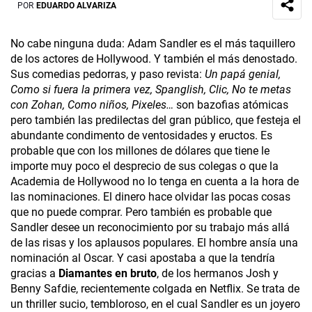
POR
EDUARDO ALVARIZA
No cabe ninguna duda: Adam Sandler es el más taquillero
de los actores de Hollywood. Y también el más denostado.
Sus comedias pedorras, y paso revista:
Un papá genial,
Como si fuera la primera vez, Spanglish, Clic, No te metas
con Zohan, Como niños, Pixeles…
son bazofias atómicas
pero también las predilectas del gran público, que festeja el
abundante condimento de ventosidades y eructos. Es
probable que con los millones de dólares que tiene le
importe muy poco el desprecio de sus colegas o que la
Academia de Hollywood no lo tenga en cuenta a la hora de
las nominaciones. El dinero hace olvidar las pocas cosas
que no puede comprar. Pero también es probable que
Sandler desee un reconocimiento por su trabajo más allá
de las risas y los aplausos populares. El hombre ansía una
nominación al Oscar. Y casi apostaba a que la tendría
gracias a
Diamantes en bruto
, de los hermanos Josh y
Benny Safdie, recientemente colgada en Netflix. Se trata de
un thriller sucio, tembloroso, en el cual Sandler es un joyero