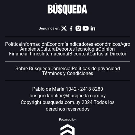
Seguinos en:
Política
Información
Economía
Indicadores económicos
Agro
Ambiente
Cultura
Deportes
Tecnología
Opinión
Financial times
Internacional
B-content
Cartas al Director
Sobre Búsqueda
Comercial
Políticas de privacidad
Términos y Condiciones
Pablo de María 1042 - 2418 8280
busquedaonline@busqueda.com.uy
Copyright busqueda.com.uy 2024 Todos los
derechos reservados