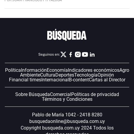
Seguinos en:
Política
Información
Economía
Indicadores económicos
Agro
Ambiente
Cultura
Deportes
Tecnología
Opinión
Financial times
Internacional
B-content
Cartas al Director
Sobre Búsqueda
Comercial
Políticas de privacidad
Términos y Condiciones
Pablo de María 1042 - 2418 8280
busquedaonline@busqueda.com.uy
Copyright busqueda.com.uy 2024 Todos los