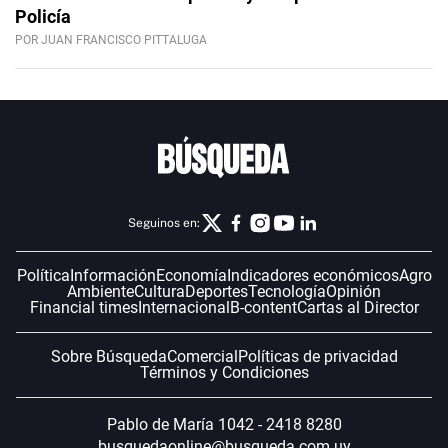
Policía
POR JUAN FRANCISCO PITTALUGA
Seguinos en:
Política
Información
Economía
Indicadores económicos
Agro
Ambiente
Cultura
Deportes
Tecnología
Opinión
Financial times
Internacional
B-content
Cartas al Director
Sobre Búsqueda
Comercial
Políticas de privacidad
Términos y Condiciones
Pablo de María 1042 - 2418 8280
busquedaonline@busqueda.com.uy