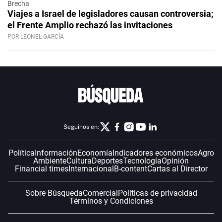
Brecha
Viajes a Israel de legisladores causan controversia;
el Frente Amplio rechazó las invitaciones
POR LEONEL GARCÍA
Seguinos en:
Política
Información
Economía
Indicadores económicos
Agro
Ambiente
Cultura
Deportes
Tecnología
Opinión
Financial times
Internacional
B-content
Cartas al Director
Sobre Búsqueda
Comercial
Políticas de privacidad
Términos y Condiciones