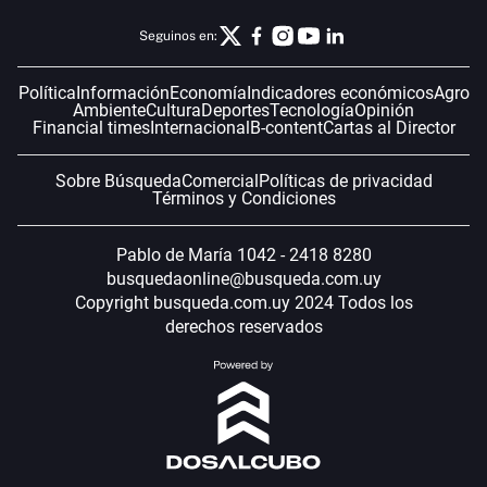
Seguinos en:
Política
Información
Economía
Indicadores económicos
Agro
Ambiente
Cultura
Deportes
Tecnología
Opinión
Financial times
Internacional
B-content
Cartas al Director
Sobre Búsqueda
Comercial
Políticas de privacidad
Términos y Condiciones
Pablo de María 1042 - 2418 8280
busquedaonline@busqueda.com.uy
Copyright busqueda.com.uy 2024 Todos los
derechos reservados