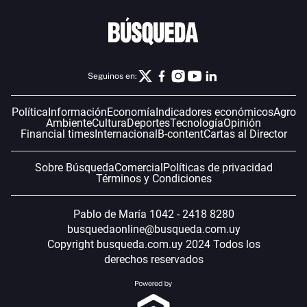
Seguinos en:
Política
Información
Economía
Indicadores económicos
Agro
Ambiente
Cultura
Deportes
Tecnología
Opinión
Financial times
Internacional
B-content
Cartas al Director
Sobre Búsqueda
Comercial
Políticas de privacidad
Términos y Condiciones
Pablo de María 1042 - 2418 8280
busquedaonline@busqueda.com.uy
Copyright busqueda.com.uy 2024 Todos los
derechos reservados