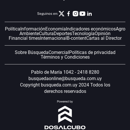
Seguinos en:
Política
Información
Economía
Indicadores económicos
Agro
Ambiente
Cultura
Deportes
Tecnología
Opinión
Financial times
Internacional
B-content
Cartas al Director
Sobre Búsqueda
Comercial
Políticas de privacidad
Términos y Condiciones
Pablo de María 1042 - 2418 8280
busquedaonline@busqueda.com.uy
Copyright busqueda.com.uy 2024 Todos los
derechos reservados