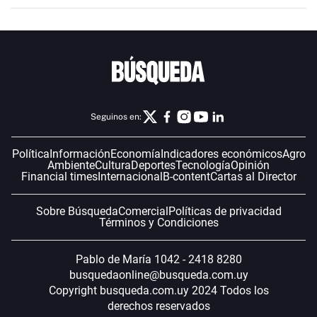
Seguinos en:
Política
Información
Economía
Indicadores económicos
Agro
Ambiente
Cultura
Deportes
Tecnología
Opinión
Financial times
Internacional
B-content
Cartas al Director
Sobre Búsqueda
Comercial
Políticas de privacidad
Términos y Condiciones
Pablo de María 1042 - 2418 8280
busquedaonline@busqueda.com.uy
Copyright busqueda.com.uy 2024 Todos los
derechos reservados