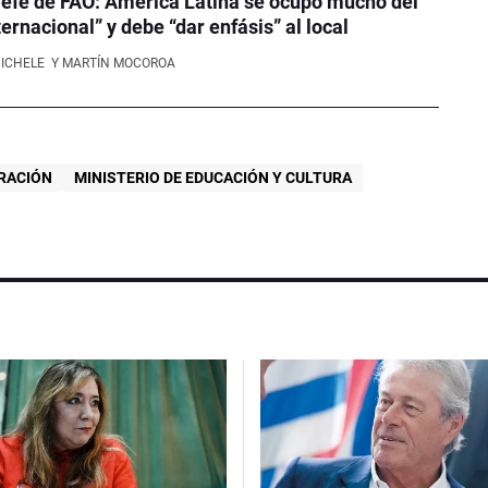
efe de FAO: América Latina se ocupó mucho del
ernacional” y debe “dar enfásis” al local
NICHELE
Y MARTÍN MOCOROA
ERACIÓN
MINISTERIO DE EDUCACIÓN Y CULTURA