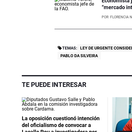
Economista j
“mercado int
POR
FLORENCIA 
TEMAS:
LEY DE URGENTE CONSID
PABLO DA SILVEIRA
TE PUEDE INTERESAR
La oposición cuestionó intención
del oficialismo de convocar a
Lacalle Pou a investigadora por