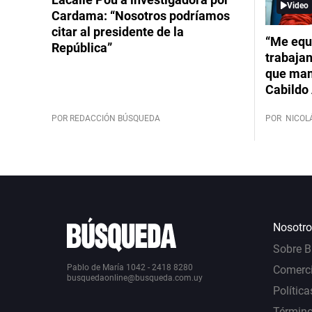
Video
Cardama: “Nosotros podríamos
citar al presidente de la
“Me equ
República”
trabajan
que mant
Cabildo 
POR REDACCIÓN BÚSQUEDA
POR
NICOL
Nosotro
Sobre 
Pablo de María 1042 - 2418 8280
Comerci
busquedaonline@busqueda.com.uy
Política
Término