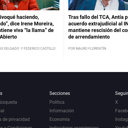
ivoqué haciendo,
Tras fallo del TCA, Antía 
do”, dice Irene Moreira,
acuerdo extrajudicial al I
iene viva “la llama” de
mantiene rescisión del co
Abierto
de arrendamiento
ÁS DELGADO
Y FEDERICO CASTILLO
POR MAURO FLORENTÍN
s
Secciones
Segui
Búsqueda
Política
X
al
Información
Faceb
s de privacidad
Economía
Insta
s y Condiciones
Indicadores económicos
Youtu