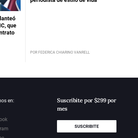
planteó
NC, que
ntrato
POR FEDERICA CHIARINO VANRELL
Suscribite por $299 por
nos en:
mes
ook
SUSCRIBITE
gram
be