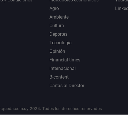
Agro
Linke
Ambiente
Cultura
Deportes
Tecnología
Opinión
Financial times
Internacional
B-content
Cartas al Director
squeda.com.uy 2024. Todos los derechos reservados