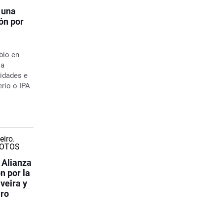
 una
ón por
bio en
 a
idades e
erio o IPA
 Alianza
n por la
veira y
iro