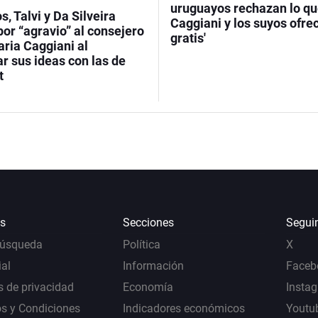
uruguayos rechazan lo q
s, Talvi y Da Silveira
Caggiani y los suyos ofre
or “agravio” al consejero
gratis'
ria Caggiani al
r sus ideas con las de
t
s
Secciones
Segui
Búsqueda
Política
X
al
Información
Faceb
s de privacidad
Economía
Insta
s y Condiciones
Indicadores económicos
Youtu