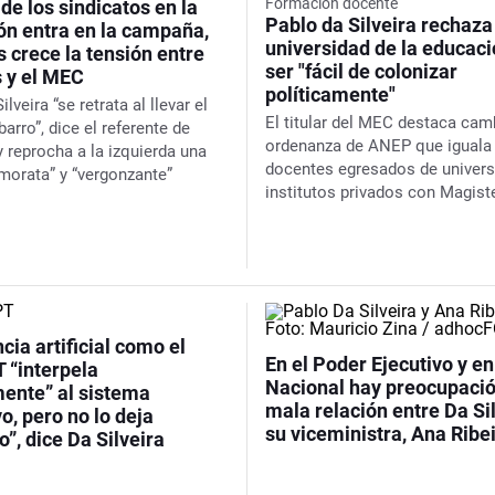
Formación docente
 de los sindicatos en la
Pablo da Silveira rechaza
ón entra en la campaña,
universidad de la educaci
 crece la tensión entre
ser "fácil de colonizar
 y el MEC
políticamente"
ilveira “se retrata al llevar el
El titular del MEC destaca cam
barro”, dice el referente de
ordenanza de ANEP que iguala
y reprocha a la izquierda una
docentes egresados de univers
imorata” y “vergonzante”
institutos privados con Magist
ncia artificial como el
En el Poder Ejecutivo y en
 “interpela
Nacional hay preocupació
mente” al sistema
mala relación entre Da Sil
o, pero no lo deja
su viceministra, Ana Ribe
o”, dice Da Silveira