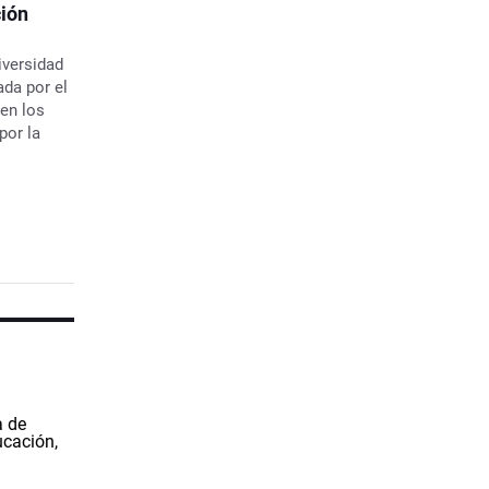
ión
iversidad
ada por el
 en los
por la