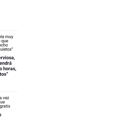
rviosa,
tendrá
o horas,
tos”
s