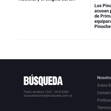
Los Pino
acusan p
de Prima
equipara
Pinoche
Nosotro
Sobre 
Pablo de María 1042 - 2418 8280
Comerci
busquedaonline@busqueda.com.uy
Política
Término