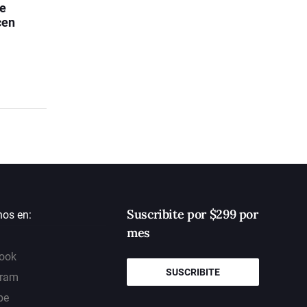
ue
cen
Suscribite por $299 por
nos en:
mes
ook
SUSCRIBITE
gram
be