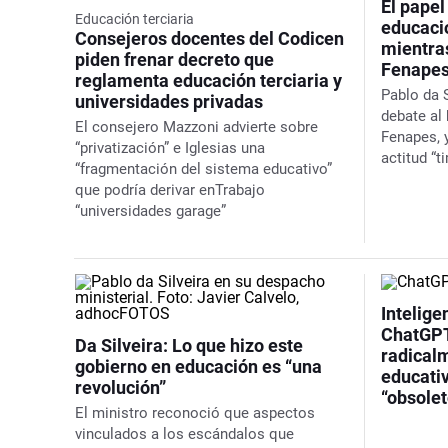
El papel
Educación terciaria
educaci
Consejeros docentes del Codicen
mientras
piden frenar decreto que
Fenapes
reglamenta educación terciaria y
Pablo da S
universidades privadas
debate al 
El consejero Mazzoni advierte sobre
Fenapes, 
“privatización” e Iglesias una
actitud “t
“fragmentación del sistema educativo”
que podría derivar enTrabajo
“universidades garage”
Intelige
ChatGPT
Da Silveira: Lo que hizo este
radical
gobierno en educación es “una
educativ
revolución”
“obsolet
El ministro reconoció que aspectos
vinculados a los escándalos que