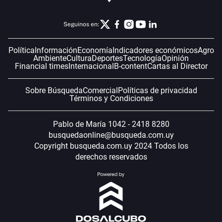
Seguinos en:
Política
Información
Economía
Indicadores económicos
Agro
Ambiente
Cultura
Deportes
Tecnología
Opinión
Financial times
Internacional
B-content
Cartas al Director
Sobre Búsqueda
Comercial
Políticas de privacidad
Términos y Condiciones
Pablo de María 1042 - 2418 8280
busquedaonline@busqueda.com.uy
Copyright busqueda.com.uy 2024 Todos los
derechos reservados