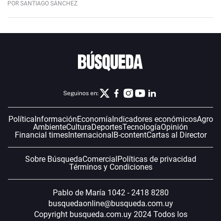
POR SANTIAGO SÁNCHEZ
Seguinos en:
Política
Información
Economía
Indicadores económicos
Agro
Ambiente
Cultura
Deportes
Tecnología
Opinión
Financial times
Internacional
B-content
Cartas al Director
Sobre Búsqueda
Comercial
Políticas de privacidad
Términos y Condiciones
Pablo de María 1042 - 2418 8280
busquedaonline@busqueda.com.uy
Copyright busqueda.com.uy 2024 Todos los