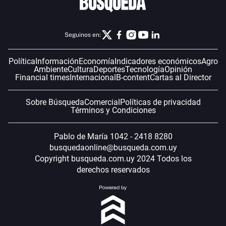
Seguinos en:
Política
Información
Economía
Indicadores económicos
Agro
Ambiente
Cultura
Deportes
Tecnología
Opinión
Financial times
Internacional
B-content
Cartas al Director
Sobre Búsqueda
Comercial
Políticas de privacidad
Términos y Condiciones
Pablo de María 1042 - 2418 8280
busquedaonline@busqueda.com.uy
Copyright busqueda.com.uy 2024 Todos los
derechos reservados