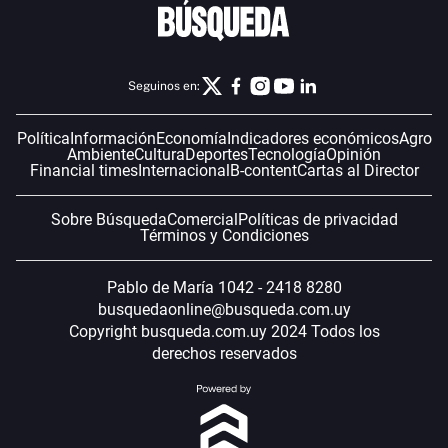
Seguinos en:
Política
Información
Economía
Indicadores económicos
Agro
Ambiente
Cultura
Deportes
Tecnología
Opinión
Financial times
Internacional
B-content
Cartas al Director
Sobre Búsqueda
Comercial
Políticas de privacidad
Términos y Condiciones
Pablo de María 1042 - 2418 8280
busquedaonline@busqueda.com.uy
Copyright busqueda.com.uy 2024 Todos los
derechos reservados