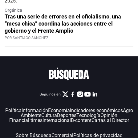
Orgánica
Tras una serie de errores en el oficialismo, una
“mesa chica” coordina las acciones entre el
gobierno y el Frente Amplio
POR SANTIAGO SÁNCHEZ
Seguinos en:
Política
Información
Economía
Indicadores económicos
Agro
Ambiente
Cultura
Deportes
Tecnología
Opinión
Financial times
Internacional
B-content
Cartas al Director
Sobre Búsqueda
Comercial
Políticas de privacidad