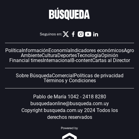
Seguinos en:
Política
Información
Economía
Indicadores económicos
Agro
Ambiente
Cultura
Deportes
Tecnología
Opinión
Financial times
Internacional
B-content
Cartas al Director
Sobre Búsqueda
Comercial
Políticas de privacidad
Términos y Condiciones
Pablo de María 1042 - 2418 8280
busquedaonline@busqueda.com.uy
Copyright busqueda.com.uy 2024 Todos los
derechos reservados