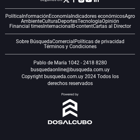
Política
Información
Economía
Indicadores económicos
Agro
Ambiente
Cultura
Deportes
Tecnología
Opinión
Financial times
Internacional
B-content
Cartas al Director
Sobre Búsqueda
Comercial
Políticas de privacidad
Términos y Condiciones
Pablo de María 1042 - 2418 8280
busquedaonline@busqueda.com.uy
Copyright busqueda.com.uy 2024 Todos los
derechos reservados