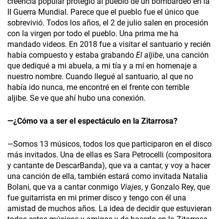
creencia popular protegió al pueblo de un bombardeo en la
II Guerra Mundial. Parece que el pueblo fue el único que
sobrevivió. Todos los años, el 2 de julio salen en procesión
con la virgen por todo el pueblo. Una prima me ha
mandado videos. En 2018 fue a visitar el santuario y recién
había compuesto y estaba grabando
El aljibe
, una canción
que dediqué a mi abuela, a mi tía y a mí en homenaje a
nuestro nombre. Cuando llegué al santuario, al que no
había ido nunca, me encontré en el frente con terrible
aljibe. Se ve que ahí hubo una conexión.
—¿Cómo va a ser el espectáculo en la Zitarrosa?
—Somos 13 músicos, todos los que participaron en el disco
más invitados. Una de ellas es Sara Petrocelli (compositora
y cantante de DescarBanda), que va a cantar, y voy a hacer
una canción de ella, también estará como invitada Natalia
Bolani, que va a cantar conmigo
Viajes
, y Gonzalo Rey, que
fue guitarrista en mi primer disco y tengo con él una
amistad de muchos años. La idea de decidir que estuvieran