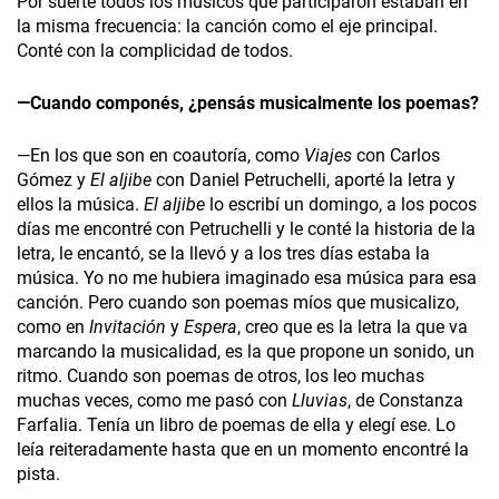
Por suerte todos los músicos que participaron estaban en
la misma frecuencia: la canción como el eje principal.
Conté con la complicidad de todos.
—Cuando componés, ¿pensás musicalmente los poemas?
—En los que son en coautoría, como
Viajes
con Carlos
Gómez y
El aljibe
con Daniel Petruchelli, aporté la letra y
ellos la música.
El aljibe
lo escribí un domingo, a los pocos
días me encontré con Petruchelli y le conté la historia de la
letra, le encantó, se la llevó y a los tres días estaba la
música. Yo no me hubiera imaginado esa música para esa
canción. Pero cuando son poemas míos que musicalizo,
como en
Invitación
y
Espera
, creo que es la letra la que va
marcando la musicalidad, es la que propone un sonido, un
ritmo. Cuando son poemas de otros, los leo muchas
muchas veces, como me pasó con
Lluvias
, de Constanza
Farfalia. Tenía un libro de poemas de ella y elegí ese. Lo
leía reiteradamente hasta que en un momento encontré la
pista.