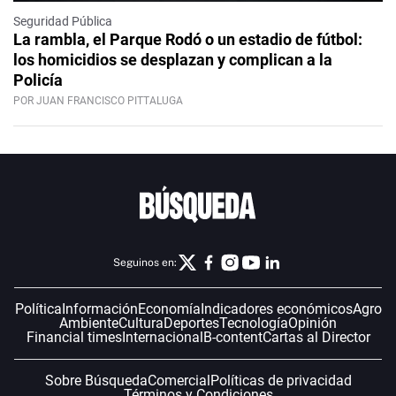
Seguridad Pública
La rambla, el Parque Rodó o un estadio de fútbol:
los homicidios se desplazan y complican a la
Policía
POR JUAN FRANCISCO PITTALUGA
Seguinos en:
Política
Información
Economía
Indicadores económicos
Agro
Ambiente
Cultura
Deportes
Tecnología
Opinión
Financial times
Internacional
B-content
Cartas al Director
Sobre Búsqueda
Comercial
Políticas de privacidad
Términos y Condiciones