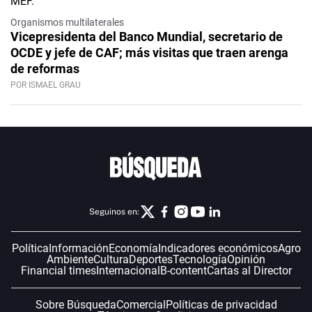
Organismos multilaterales
Vicepresidenta del Banco Mundial, secretario de
OCDE y jefe de CAF; más visitas que traen arenga
de reformas
POR ISMAEL GRAU
Seguinos en:
Política
Información
Economía
Indicadores económicos
Agro
Ambiente
Cultura
Deportes
Tecnología
Opinión
Financial times
Internacional
B-content
Cartas al Director
Sobre Búsqueda
Comercial
Políticas de privacidad