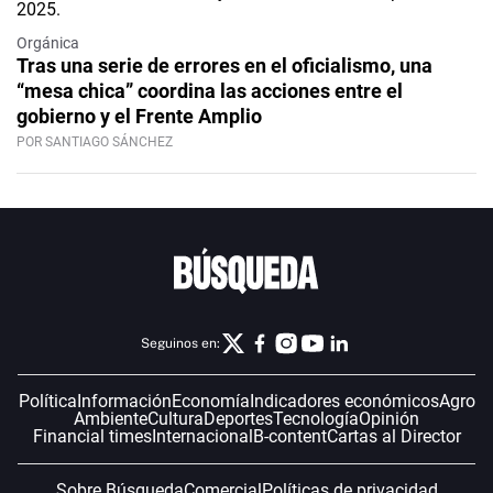
Orgánica
Tras una serie de errores en el oficialismo, una
“mesa chica” coordina las acciones entre el
gobierno y el Frente Amplio
POR SANTIAGO SÁNCHEZ
Seguinos en:
Política
Información
Economía
Indicadores económicos
Agro
Ambiente
Cultura
Deportes
Tecnología
Opinión
Financial times
Internacional
B-content
Cartas al Director
Sobre Búsqueda
Comercial
Políticas de privacidad