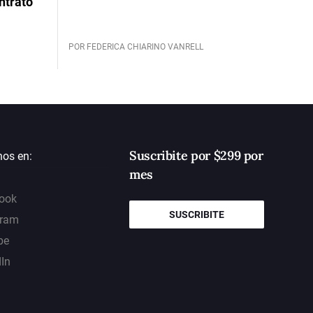
ntrato
POR FEDERICA CHIARINO VANRELL
Suscribite por $299 por
nos en:
mes
ook
SUSCRIBITE
gram
be
dIn