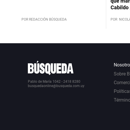
que mant
Cabildo 
POR REDACCIÓN BÚSQUEDA
POR
NICOL
Nosotro
Sobre 
Pablo de María 1042 - 2418 8280
Comerci
busquedaonline@busqueda.com.uy
Política
Término