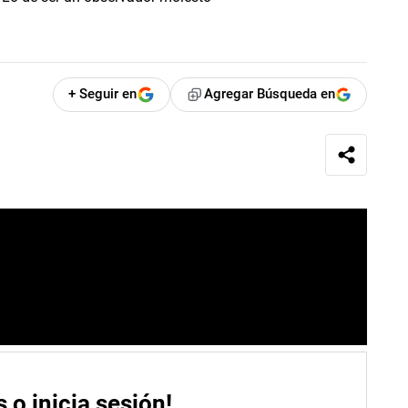
+ Seguir en
Agregar Búsqueda en
s o inicia sesión!