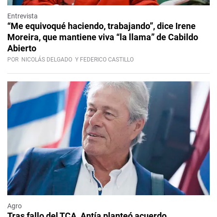
Entrevista
“Me equivoqué haciendo, trabajando”, dice Irene
Moreira, que mantiene viva “la llama” de Cabildo
Abierto
POR
NICOLÁS DELGADO
Y FEDERICO CASTILLO
Agro
Tras fallo del TCA, Antía planteó acuerdo